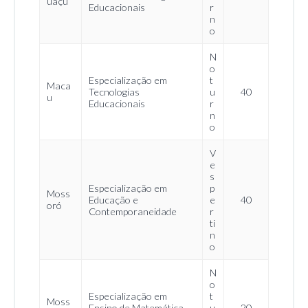
uaçu
Educacionais
r
n
o
N
o
Especialização em
t
Maca
Tecnologias
u
40
u
Educacionais
r
n
o
V
e
s
Especialização em
p
Moss
Educação e
e
40
oró
Contemporaneidade
r
ti
n
o
N
o
Especialização em
t
Moss
Ensino de Matemática
u
20