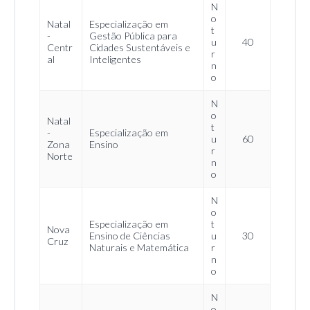
N
o
Natal
Especialização em
t
-
Gestão Pública para
u
40
Centr
Cidades Sustentáveis e
r
al
Inteligentes
n
o
N
o
Natal
t
-
Especialização em
u
60
Zona
Ensino
r
Norte
n
o
N
o
Especialização em
t
Nova
Ensino de Ciências
u
30
Cruz
Naturais e Matemática
r
n
o
N
o