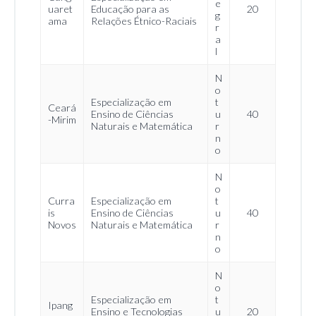
e
uaret
Educação para as
20
g
ama
Relações Étnico-Raciais
r
a
l
N
o
Especialização em
t
Ceará
Ensino de Ciências
u
40
-Mirim
Naturais e Matemática
r
n
o
N
o
Curra
Especialização em
t
is
Ensino de Ciências
u
40
Novos
Naturais e Matemática
r
n
o
N
o
Especialização em
t
Ipang
Ensino e Tecnologias
u
20