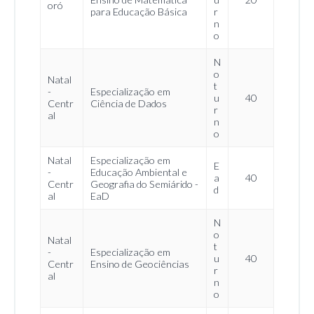
oró
para Educação Básica
r
n
o
N
o
Natal
t
-
Especialização em
u
40
Centr
Ciência de Dados
r
al
n
o
Natal
Especialização em
E
-
Educação Ambiental e
a
40
Centr
Geografia do Semiárido -
d
al
EaD
N
o
Natal
t
-
Especialização em
u
40
Centr
Ensino de Geociências
r
al
n
o