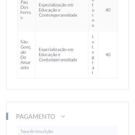
Pau
Especialização em
t
Dos
Educação e
u
40
Ferro
Contemporaneidade
r
s
n
o
I
São
n
Gonç
t
Especialização em
alo
e
Educação e
40
Do
g
Contemporaneidade
Amar
r
ante
a
l
PAGAMENTO
Taxa de inscrição: