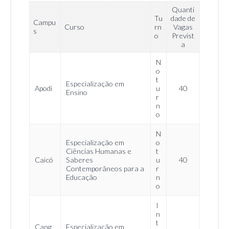
Quanti
Tu
dade de
Campu
Curso
rn
Vagas
s
o
Previst
a
N
o
t
Especialização em
Apodi
u
40
Ensino
r
n
o
N
Especialização em
o
Ciências Humanas e
t
Caicó
Saberes
u
40
Contemporâneos para a
r
Educação
n
o
I
n
t
Cang
Especialização em