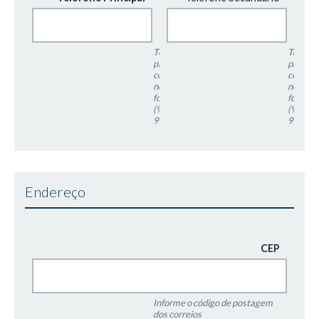
Telefone
Telefon
para
para
contato
contato
no
no
formato:
formato
(99)
(99)
999999999
99999
Endereço
CEP
Informe o código de postagem
dos correios