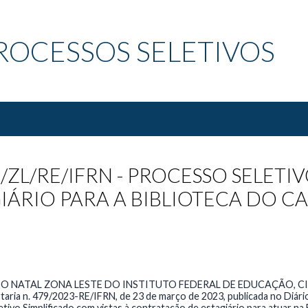
ROCESSOS SELETIVOS
G/ZL/RE/IFRN - PROCESSO SELETI
IÁRIO PARA A BIBLIOTECA DO 
O NATAL ZONA LESTE DO INSTITUTO FEDERAL DE EDUCAÇÃO, C
taria n. 479/2023-RE/IFRN, de 23 de março de 2023, publicada no Diário
etivo Simplificado com vistas à contratação de estagiário para atuar n