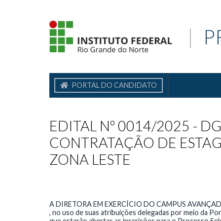
|
P
PORTAL DO CANDIDATO
EDITAL Nº 0014/2025 - D
CONTRATAÇÃO DE ESTAG
ZONA LESTE
A DIRETORA EM EXERCÍCIO DO CAMPUS AVANÇAD
, no uso de suas atribuições delegadas por meio da Por
que estarão abertas as inscrições para o Processo Sel