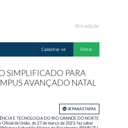
ifrn.edu.br
Cadastrar-se
Entrar
VO SIMPLIFICADO PARA
CAMPUS AVANÇADO NATAL
IR PARA ETAPAS
IÊNCIA E TECNOLOGIA DO RIO GRANDE DO NORTE
 Oficial da União, de 27 de março de 2023, faz saber
a Biblioteca Sebastião Názaro do Nascimento (BSNN/ZL).