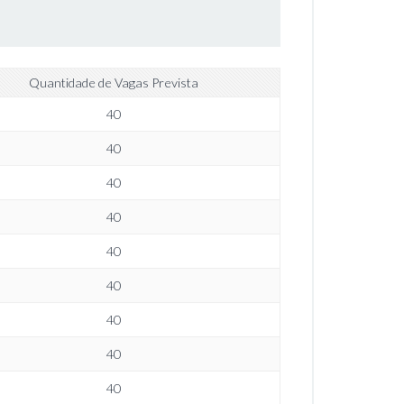
Quantidade de Vagas Prevista
40
40
40
40
40
40
40
40
40