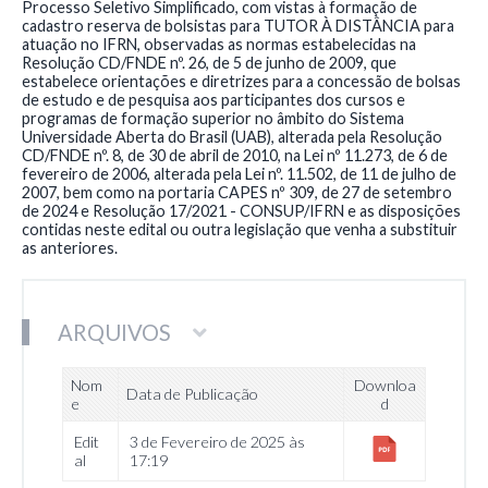
Processo Seletivo Simplificado, com vistas à formação de
cadastro reserva de bolsistas para TUTOR À DISTÂNCIA para
atuação no IFRN, observadas as normas estabelecidas na
Resolução CD/FNDE nº. 26, de 5 de junho de 2009, que
estabelece orientações e diretrizes para a concessão de bolsas
de estudo e de pesquisa aos participantes dos cursos e
programas de formação superior no âmbito do Sistema
Universidade Aberta do Brasil (UAB), alterada pela Resolução
CD/FNDE nº. 8, de 30 de abril de 2010, na Lei nº 11.273, de 6 de
fevereiro de 2006, alterada pela Lei nº. 11.502, de 11 de julho de
2007, bem como na portaria CAPES nº 309, de 27 de setembro
de 2024 e Resolução 17/2021 - CONSUP/IFRN e as disposições
contidas neste edital ou outra legislação que venha a substituir
as anteriores.
ARQUIVOS
Nom
Downloa
Data de Publicação
e
d
Edit
3 de Fevereiro de 2025 às
al
17:19