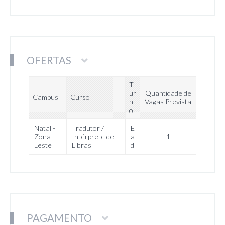
OFERTAS
T
ur
Quantidade de
Campus
Curso
n
Vagas Prevista
o
Natal -
Tradutor /
E
Zona
Intérprete de
a
1
Leste
Libras
d
PAGAMENTO