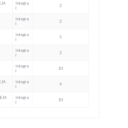
EJA
Integra
2
l
Integra
2
l
Integra
5
l
Integra
2
l
Integra
10
l
EJA
Integra
4
l
OEJA
Integra
10
l