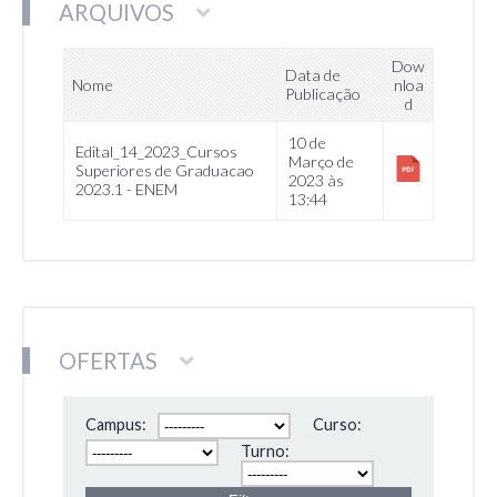
ARQUIVOS
Dow
Data de
Nome
nloa
Publicação
d
10 de
Edital_14_2023_Cursos
Março de
Superiores de Graduacao
2023 às
2023.1 - ENEM
13:44
OFERTAS
Campus:
Curso:
Turno: