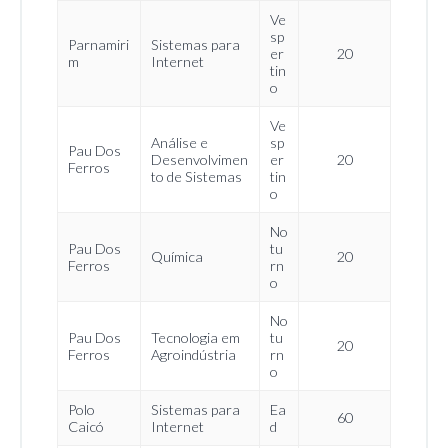
Ve
sp
Parnamiri
Sistemas para
er
20
m
Internet
tin
o
Ve
Análise e
sp
Pau Dos
Desenvolvimen
er
20
Ferros
to de Sistemas
tin
o
No
Pau Dos
tu
Química
20
Ferros
rn
o
No
Pau Dos
Tecnologia em
tu
20
Ferros
Agroindústria
rn
o
Polo
Sistemas para
Ea
60
Caicó
Internet
d