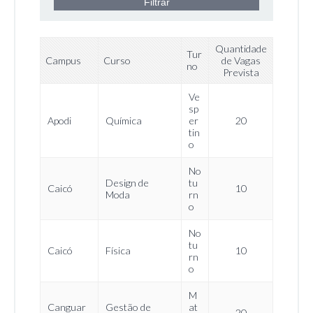
Quantidade
Tur
Campus
Curso
de Vagas
no
Prevista
Ve
sp
Apodi
Química
er
20
tin
o
No
Design de
tu
Caicó
10
Moda
rn
o
No
tu
Caicó
Física
10
rn
o
M
Canguar
Gestão de
at
20