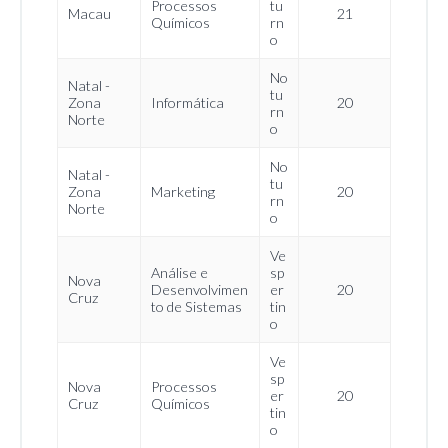
Processos
tu
Macau
21
Químicos
rn
o
No
Natal -
tu
Zona
Informática
20
rn
Norte
o
No
Natal -
tu
Zona
Marketing
20
rn
Norte
o
Ve
Análise e
sp
Nova
Desenvolvimen
er
20
Cruz
to de Sistemas
tin
o
Ve
sp
Nova
Processos
er
20
Cruz
Químicos
tin
o