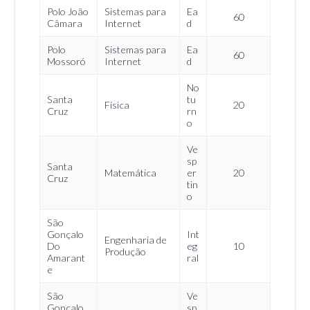
Polo João
Sistemas para
Ea
60
Câmara
Internet
d
Polo
Sistemas para
Ea
60
Mossoró
Internet
d
No
Santa
tu
Física
20
Cruz
rn
o
Ve
sp
Santa
Matemática
er
20
Cruz
tin
o
São
Gonçalo
Int
Engenharia de
Do
eg
10
Produção
Amarant
ral
e
São
Ve
Gonçalo
sp