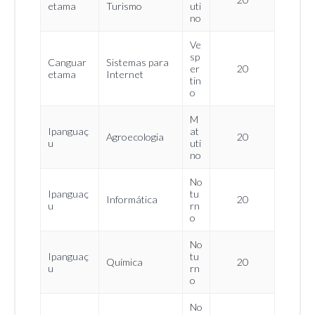
etama
Turismo
uti
no
Ve
sp
Canguar
Sistemas para
er
20
etama
Internet
tin
o
M
Ipanguaç
at
Agroecologia
20
u
uti
no
No
Ipanguaç
tu
Informática
20
u
rn
o
No
Ipanguaç
tu
Química
20
u
rn
o
No