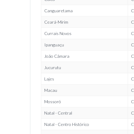
Canguaretama
C
Ceará-Mirim
C
Currais Novos
C
Ipanguaçu
C
João Câmara
C
Jucurutu
C
Lajes
C
Macau
C
Mossoró
C
Natal - Central
C
Natal - Centro Histórico
C