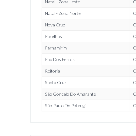
Natal - Zona Leste
C
Natal - Zona Norte
C
Nova Cruz
C
Parelhas
C
Parnamirim
C
Pau Dos Ferros
C
Reitoria
C
Santa Cruz
C
São Gonçalo Do Amarante
C
São Paulo Do Potengi
C