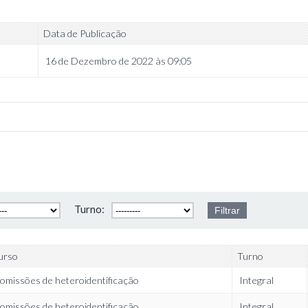
Data de Publicação
16 de Dezembro de 2022 às 09:05
Turno:
urso
Turno
omissões de heteroidentificação
Integral
omissões de heteroidentificação
Integral