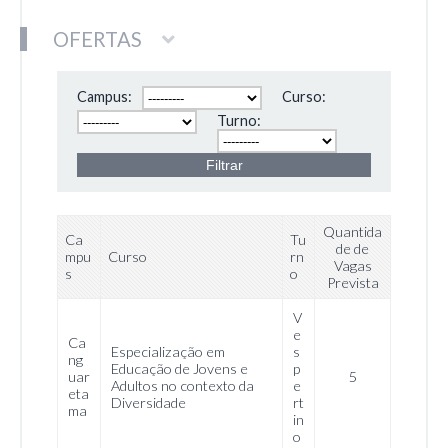
OFERTAS
Campus:
Curso:
Turno:
Quantida
Ca
Tu
de de
mpu
Curso
rn
Vagas
s
o
Prevista
V
e
Ca
Especialização em
s
ng
Educação de Jovens e
p
uar
5
Adultos no contexto da
e
eta
Diversidade
rt
ma
in
o