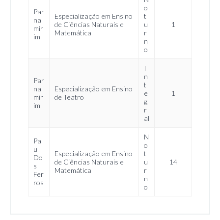
o
Par
Especialização em Ensino
t
na
de Ciências Naturais e
u
1
mir
Matemática
r
im
n
o
I
n
Par
t
na
Especialização em Ensino
e
1
mir
de Teatro
g
im
r
al
N
Pa
o
u
Especialização em Ensino
t
Do
de Ciências Naturais e
u
14
s
Matemática
r
Fer
n
ros
o