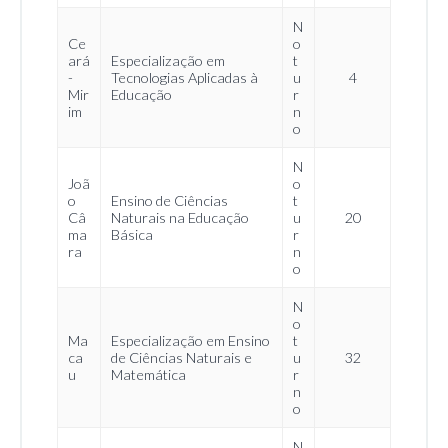
N
Ce
o
ará
Especialização em
t
-
Tecnologias Aplicadas à
u
4
Mir
Educação
r
im
n
o
N
Joã
o
o
Ensino de Ciências
t
Câ
Naturais na Educação
u
20
ma
Básica
r
ra
n
o
N
o
Ma
Especialização em Ensino
t
ca
de Ciências Naturais e
u
32
u
Matemática
r
n
o
N