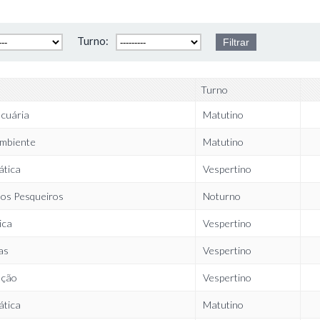
Turno:
Turno
cuária
Matutino
mbiente
Matutino
ática
Vespertino
os Pesqueiros
Noturno
ica
Vespertino
as
Vespertino
ação
Vespertino
ática
Matutino