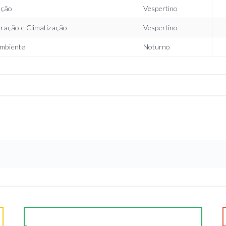
ação
Vespertino
eração e Climatização
Vespertino
mbiente
Noturno